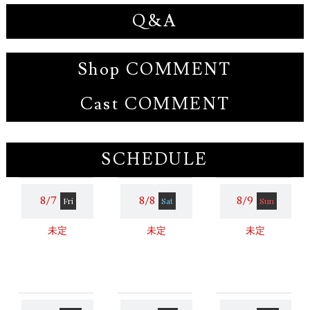
Q&A
Shop COMMENT
Cast COMMENT
SCHEDULE
8/7
8/8
8/9
Fri
Sat
Sun
未定
未定
未定